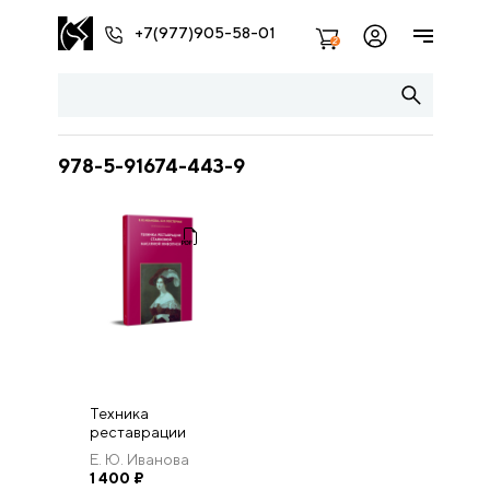
+7(977)905-58-01
2
978-5-91674-443-9
Техника
реставрации
станковой
Е. Ю. Иванова
масляной
1 400
₽
живописи. Изд. 2-