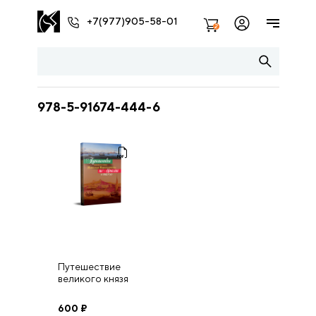
+7(977)905-58-01
2
978-5-91674-444-6
Путешествие
великого князя
Николая
Николаевича по
600
₽
Италии в 1852