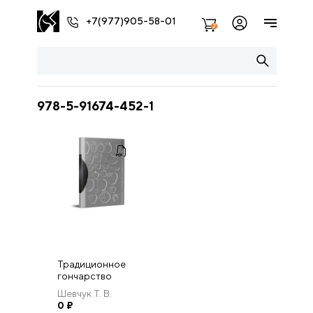
+7(977)905-58-01
2
978-5-91674-452-1
Традиционное
гончарство
Ярославской
Шевчук Т. В.
области XIX–XX
0
₽
вв.