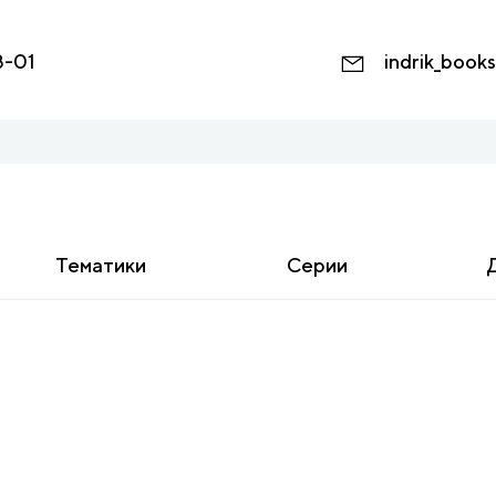
8-01
indrik_book
Тематики
Серии