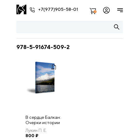
+7(977)905-58-01
2
978-5-91674-509-2
В сердце Балкан:
Очерки истории
Македонии (с
Лукин П. Е.
древнейшего
800
₽
времени до