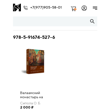
+7(977)905-58-01
2
978-5-91674-527-6
Валаамский
монастырь на
Ладоге:
Сипола О. Б.
художественное
2 000
₽
убранство