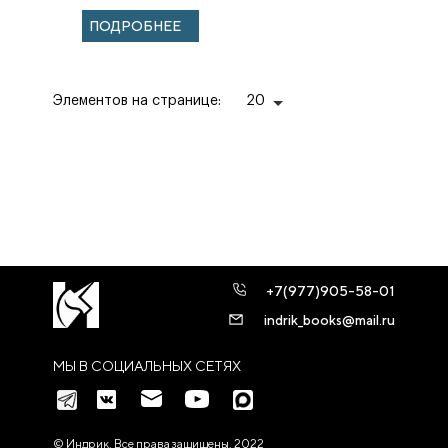
церквей XVIII —
ПОДРОБНЕЕ
начала XIX века.
Элементов на странице:
20
+7(977)905-58-01
indrik_books@mail.ru
МЫ В СОЦИАЛЬНЫХ СЕТЯХ
© Индрик. Все права защищены, 2022