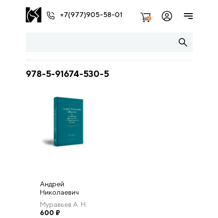
+7(977)905-58-01
2
978-5-91674-530-5
Андрей
Николаевич
Муравьев и
Муравьев А. Н.
российская
600
₽
дипломатия на