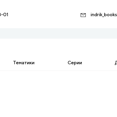
8-01
indrik_book
Тематики
Серии