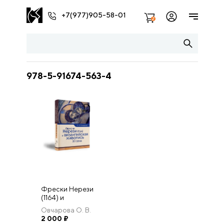
+7(977)905-58-01
2
978-5-91674-563-4
Фрески Нерези
(1164) и
византийская
Овчарова О. В.
живопись XII
2 000
₽
века.