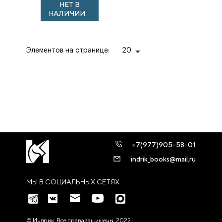
НЕТ В
отцу из
НАЛИЧИИ
Константинополя.
1...
Элементов на странице:
20
+7(977)905-58-01
indrik_books@mail.ru
МЫ В СОЦИАЛЬНЫХ СЕТЯХ
© Индрик. Все права защищены, 2022