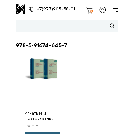
+7(977)905-58-01
2
978-5-91674-645-7
Игнатьев и
Православный
Восток. Том 3.
Граф Н. П.
Часть 1. Письма
Н. П. Игнатьева к