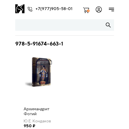
+7(977)905-58-01
2
978-5-91674-663-1
Архимандрит
Фотий
(Спасский).
Ю.Е. Кондаков
Сочинения и
950
₽
общественная