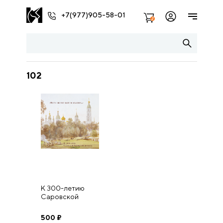
+7(977)905-58-01
2
102
К 300-летию
Саровской
Пустыни. «Место
сие тебе будет
500
₽
во спасение…».