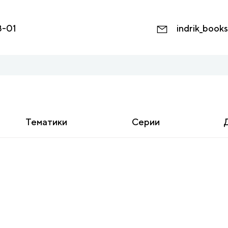
8-01
indrik_book
Тематики
Серии