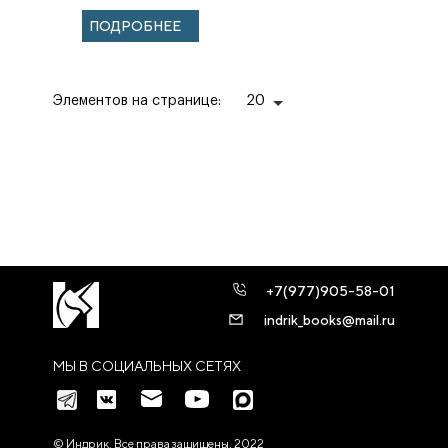
Исследования.
ПОДРОБНЕЕ
Посвящения и
воспоми...
Элементов на странице:
20
+7(977)905-58-01
indrik_books@mail.ru
МЫ В СОЦИАЛЬНЫХ СЕТЯХ
© Индрик. Все права защищены, 2022