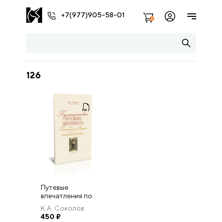
+7(977)905-58-01
2
126
Путевые
впечатления по
Палестине и
К.А. Соколов.
Сирии весной
450
₽
1853 года