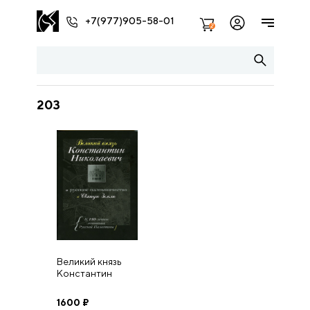
+7(977)905-58-01
2
203
Великий князь
Константин
Николаевич и
русское
1600
₽
православное