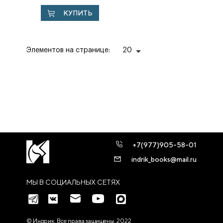
паломничество в
КУПИТЬ
Святую Землю. К
150-летию...
Элементов на странице:
20
+7(977)905-58-01
indrik_books@mail.ru
МЫ В СОЦИАЛЬНЫХ СЕТЯХ
© Индрик. Все права защищены, 2022