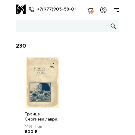
+7(977)905-58-01
2
230
Троице-
Сергиева лавра.
М.В. Шик...
800
₽