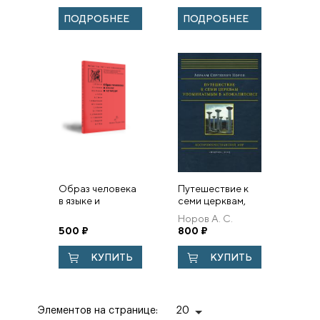
второй
ПОДРОБНЕЕ
ПОДРОБНЕЕ
половины XVII
века / Андрей
Владимиро...
Образ человека
Путешествие к
в языке и
семи церквам,
культуре
упоминаемым в
Норов А. С.
Апокалипсисе
500
₽
800
₽
КУПИТЬ
КУПИТЬ
Элементов на странице:
20