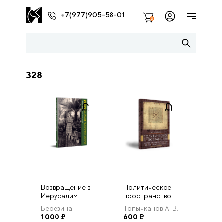
+7(977)905-58-01
2
328
Возвращение в
Политическое
Иерусалим.
пространство
царских
Березина
Топычканов А. В.
загородных
(Деррик) А.С.
1 000
₽
600
₽
резиденций