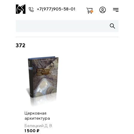
+7(977)905-58-01
2
372
Церковная
архитектура
Абхазии в эпоху
Белецкий Д. В.
Абхазского
1 500
₽
царства. Конец