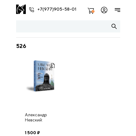
+7(977)905-58-01
2
526
Александр
Невский:
личность, эпоха,
историческая
1 500
₽
память. К 800-