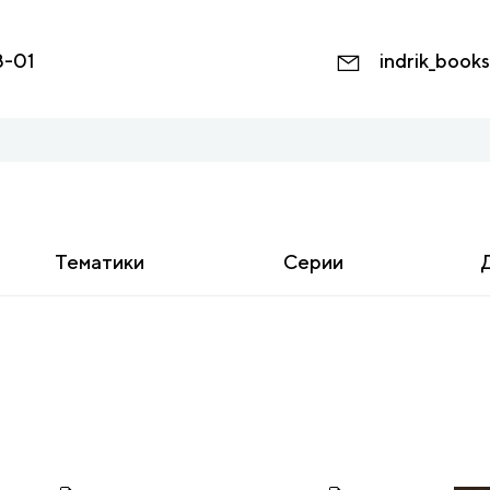
8-01
indrik_book
Тематики
Серии