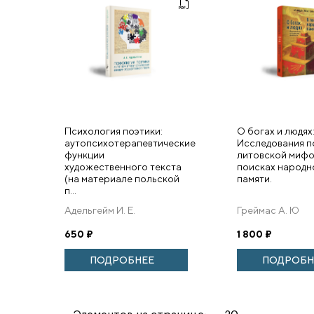
Психология поэтики:
О богах и людях
аутопсихотерапевтические
Исследования п
функции
литовской мифо
художественного текста
поисках народн
(на материале польской
памяти.
п...
Адельгейм И. Е.
Греймас А. Ю
650
₽
1 800
₽
ПОДРОБНЕЕ
ПОДРОБН