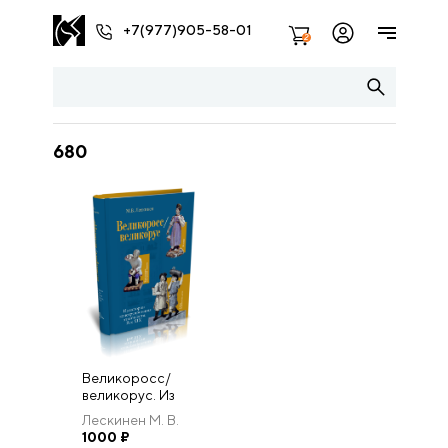
+7(977)905-58-01
2
680
Великоросс/
великорус. Из
истории
Лескинен М. В.
конструирования
1000
₽
этничности. Век