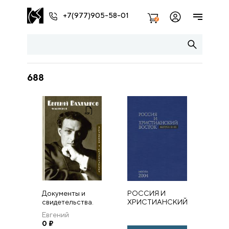
+7(977)905-58-01
2
688
Документы и
РОССИЯ И
свидетельства.
ХРИСТИАНСКИЙ
Том II
ВОСТОК.
Евгений
ВЫПУСК II-III
Вахтангов
0
₽