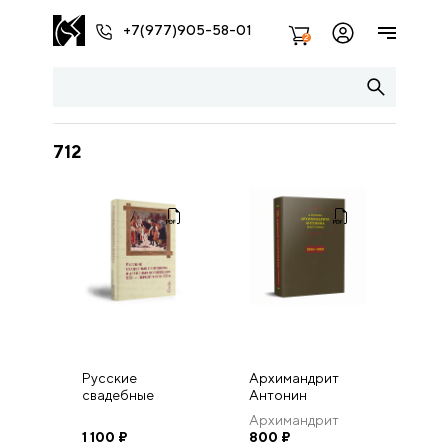
+7(977)905-58-01
2
712
Русские
Архимандрит
свадебные
Антонин
приговоры в
(Капустин).
Архимандрит
архивных
Дневник. Годы
1 100
₽
Антонин
800
₽
коллекциях XIX —
1856–1860.