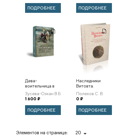
(Капустин)
первой трети XX
ПОДРОБНЕЕ
ПОДРОБНЕЕ
в. / Составление,
вступ. ста...
Дева-
Наследники
воительница в
Витовта.
литературе
Династическая
Зусева-Озкан В.Б
Полехов С. В.
русского
война в Великом
1 600
₽
0
₽
модернизма:
княжестве
образ, мотивы,
Литовском в 30-
ПОДРОБНЕЕ
ПОДРОБНЕЕ
сюжеты
е годы XV века.
Элементов на странице:
20