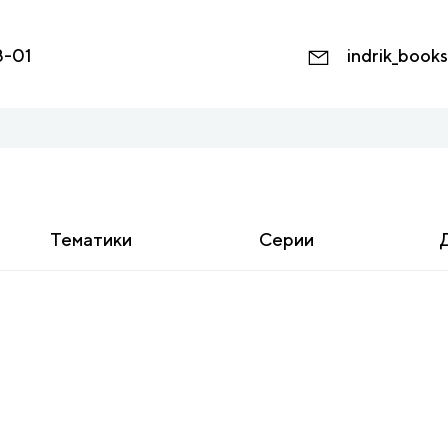
8-01
indrik_book
Тематики
Серии