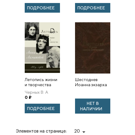
ПАЛОМНИКОВ И
ПОДРОБНЕЕ
ПОДРОБНЕЕ
РУССКОЙ
КНИЖНОЙ
КУЛЬТУРЕ XVIII–
XIX В...
Летопись жизни
Шестоднев
и творчества
Иоанна экзарха
Анны Ахматовой.
Болгарского.
Черных В. А
Черных В.
Ранняя русская
0
₽
редакция
НЕТ В
ПОДРОБНЕЕ
НАЛИЧИИ
Элементов на странице:
20