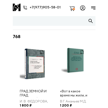
+7(977)905-58-01
2
768
ГРАД ЗЕМНОЙ И
«Вот в какое
ГРАД
время мы жили, и
НЕБЕСНЫЙ:
замолчать этот
И. В. ФЕДОРОВА,
В.Г. Ананьев М.Д.
ИЕРУСАЛИМ В
факт я не могу…».
И. А. ПОЛЯКОВ
1 800
₽
Бухарин
1 200
₽
ОПИСАНИЯХ