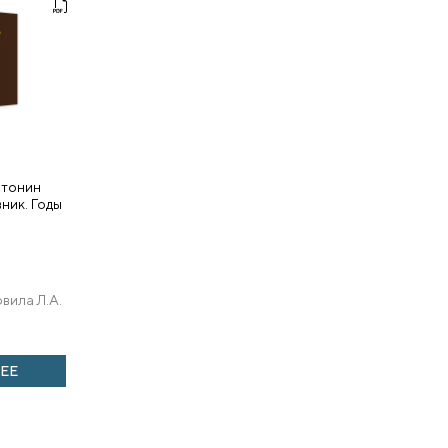
нтонин
вник. Годы
вила Л.А.
ЕЕ