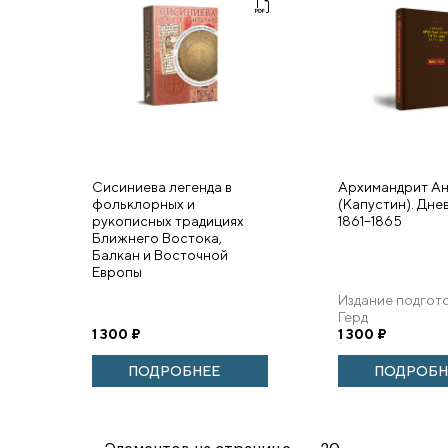
Сисиниева легенда в
Архимандрит А
фольклорных и
(Капустин). Дне
рукописных традициях
1861–1865
Ближнего Востока,
Балкан и Восточной
Европы
Издание подгото
Герд
1 300
₽
1 300
₽
ПОДРОБНЕЕ
ПОДРОБН