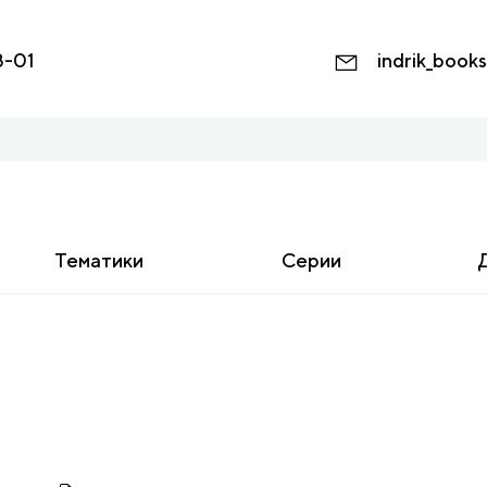
8-01
indrik_book
Тематики
Серии