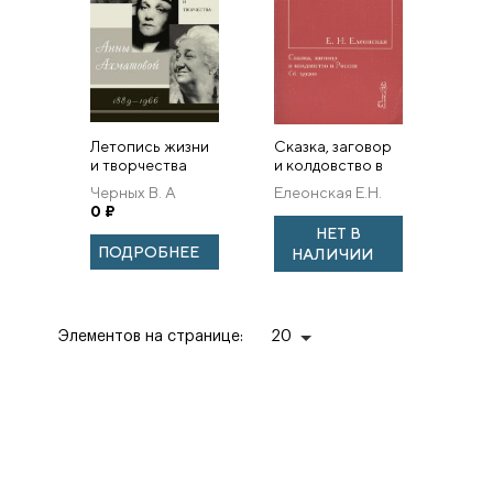
Летопись жизни
Сказка, заговор
и творчества
и колдовство в
Анны Ахматовой.
России. Сб.
Черных В. А
Елеонская Е.Н.
Черных В.
трудов.
0
₽
НЕТ В
ПОДРОБНЕЕ
НАЛИЧИИ
Элементов на странице:
20