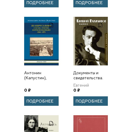
ПОДРОБНЕЕ
ПОДРОБНЕЕ
Favareau and
Ekateri...
Антонин
Документы и
(Капустин),
свидетельства.
архимандрит. Из
Том II
Евгений
Иерусалима.
0
₽
Вахтангов
0
₽
Статьи, очерки,
корреспонденции
ПОДРОБНЕЕ
ПОДРОБНЕЕ