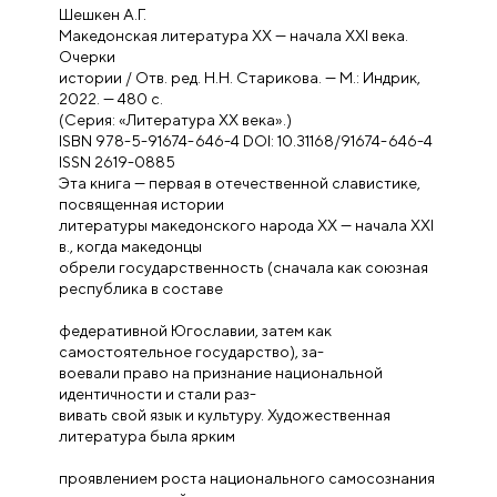
Шешкен А.Г.
Македонская литература ХХ — начала XXI века.
Очерки
истории / Отв. ред. Н.Н. Старикова. — М.: Индрик,
2022. — 480 с.
(Серия: «Литература ХХ века».)
ISBN 978-5-91674-646-4 DOI: 10.31168/91674-646-4
ISSN 2619-0885
Эта книга — первая в отечественной славистике,
посвященная истории
литературы македонского народа ХХ — начала XXI
в., когда македонцы
обрели государственность (сначала как союзная
республика в составе
федеративной Югославии, затем как
самостоятельное государство), за-
воевали право на признание национальной
идентичности и стали раз-
вивать свой язык и культуру. Художественная
литература была ярким
проявлением роста национального самосознания