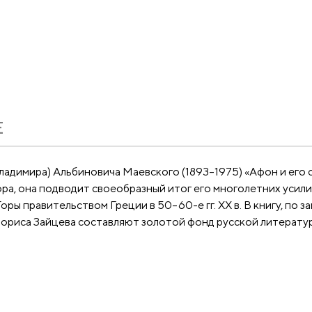
Е
ладимира) Альбиновича Маевского (1893–1975) «Афон и его су
ора, она подводит своеобразный итог его многолетних усил
ы правительством Греции в 50–60-е гг. XX в. В книгу, по з
Бориса Зайцева составляют золотой фонд русской литератур