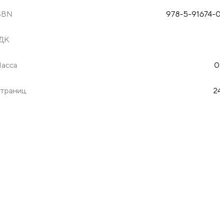
SBN
978-5-91674-
ДК
асса
0
траниц
2