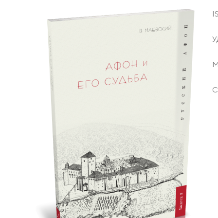
I
У
М
С