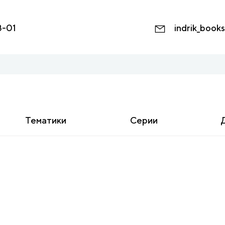
8-01
indrik_book
Тематики
Серии