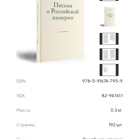
ISBN
978-5-91674-795-9
УДК
82-94.161.1
Масса
0.3 кг.
Страниц
192 шт.