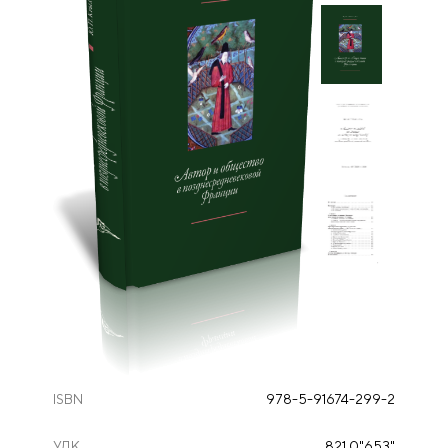
ISBN
978-5-91674-299-2
УДК
821.0"653"