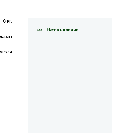
0 кг.
Нет в наличии
лавян
рафия