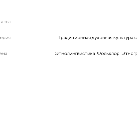
асса
ерия
Традиционная духовная культура с
ема
Этнолингвистика. Фольклор. Этног