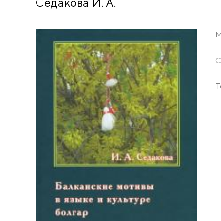
Седакова И. А.
М
С
Т