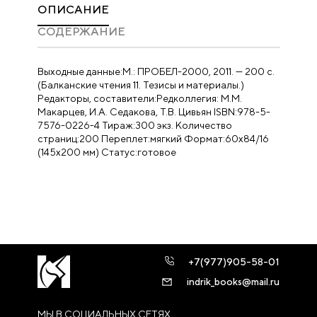
ОПИСАНИЕ
CОДЕРЖАНИЕ
Выходные данные:М.: ПРОБЕЛ-2000, 2011. — 200 с.
(Балканские чтения 11. Тезисы и материалы.)
Редакторы, составители:Редколлегия: М.М.
Макарцев, И.А. Седакова, Т.В. Цивьян ISBN:978-5-
7576-0226-4 Тираж:300 экз. Количество
страниц:200 Переплет:мягкий Формат:60х84/16
(145х200 мм) Статус:готовое
+7(977)905-58-01
indrik_books@mail.ru
МЫ В СОЦИАЛЬНЫХ СЕТЯХ