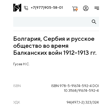
+7(977)905-58-01
2
Болгария, Сербия и русское
общество во время
Балканских войн 1912–1913 гг.
Гусев Н.С.
ISBN
ISBN 978-5-91674-592-4 DOI
10.31168/91674-592-4
УДК
94(497,1-2):323/324