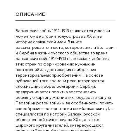
ОПИСАНИЕ
Балканские войны 1912–1913 гг. являются узловым
моментом в истории полуострова в ХХ в. и в
истории славянской идеи. В книге
рассматривается место, которое заняли Болгария
и Сербия в жизни русского общества во время
Балканских войн 1912–1913 гг., показаны действия
этих стран по формированию нужных им
настроений для достижения наибольших
территориальных приобретений. На основе
публикаций того времени реконструируется
сложившийся образ Болгарии и Сербии,
предпринимается попытка восстановить
реальную картину жизни этих государств кануна
Первой мировой войны и ее особенности, понять
своеобразие вестернизации «по-балкански». Для
специалистов по истории Балкан, русской
общественной жизни начала ХХ в., а также
широкого круга читателей, интересующихся
прошлым России, балканских народов и