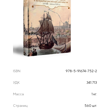
ISBN
978-5-91674-752-2
УДК
341.713
Масса
1 кг.
Страниц
560 шт.