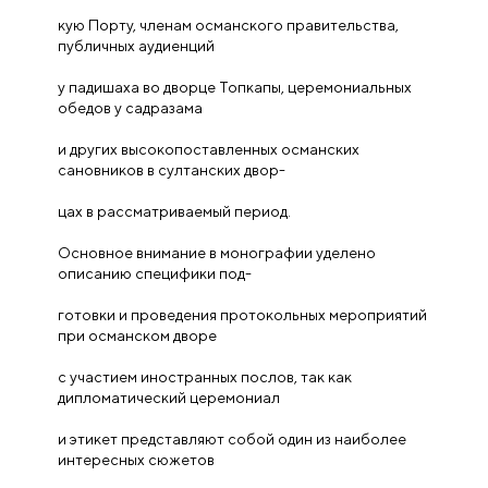
кую Порту, членам османского правительства,
публичных аудиенций
у падишаха во дворце Топкапы, церемониальных
обедов у садразама
и других высокопоставленных османских
сановников в султанских двор-
цах в рассматриваемый период.
Основное внимание в монографии уделено
описанию специфики под-
готовки и проведения протокольных мероприятий
при османском дворе
с участием иностранных послов, так как
дипломатический церемониал
и этикет представляют собой один из наиболее
интересных сюжетов