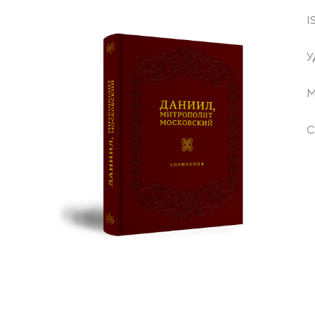
I
У
М
С