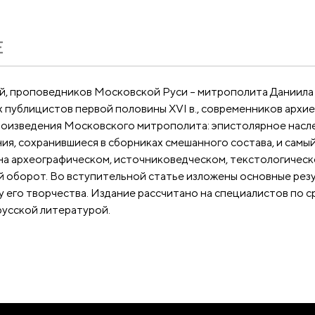
Е
, проповедников Московской Руси – митрополита Даниила (о
 публицистов первой половины XVI в., современников архи
произведения Московского митрополита: эпистолярное насл
ия, сохранившиеся в сборниках смешанного состава, и самы
 на археографическом, источниковедческом, текстологическ
ый оборот. Во вступительной статье изложены основные рез
 его творчества. Издание рассчитано на специалистов по с
русской литературой.