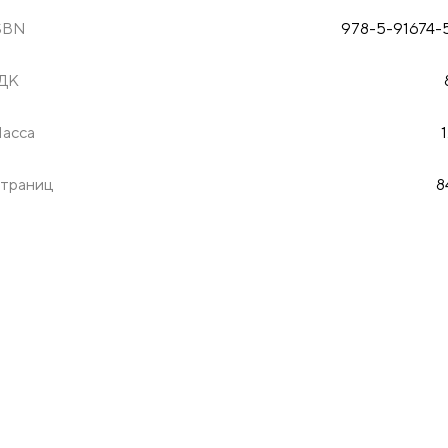
SBN
978-5-91674-
ДК
асса
1
траниц
8