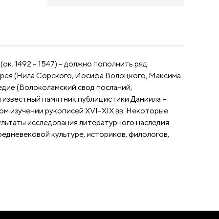
к. 1492 – 1547) – должно пополнить ряд
ерея (Нила Сорского, Иосифа Волоцкого, Максима
едие (Волоколамский свод посланий,
й известный памятник публицистики Даниила –
ом изучении рукописей XVI–XIX вв. Некоторые
ультаты исследования литературного наследия
редневековой культуре, историков, филологов,