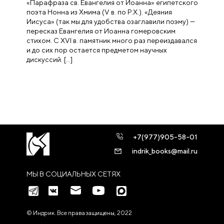
«Парафраза св. Евангелия от Иоанна» египетского
поэта Нонна из Хмима (V в. по Р.Х.). «Деяния
Иисуса» (так мы для удобства озаглавили поэму) —
пересказ Евангелия от Иоанна гомеровским
стихом. С XVI в. памятник много раз переиздавался
и до сих пор остается предметом научных
дискуссий. […]
+7(977)905-58-01
indrik_books@mail.ru
МЫ В СОЦИАЛЬНЫХ СЕТЯХ
© Индрик. Все права защищены, 2022