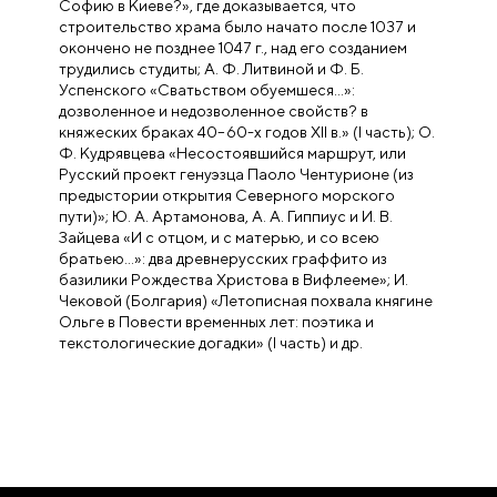
Софию в Киеве?», где доказывается, что
строительство храма было начато после 1037 и
окончено не позднее 1047 г., над его созданием
трудились студиты; А. Ф. Литвиной и Ф. Б.
Успенского «Cватьством обуемшеся…»:
дозволенное и недозволенное свойств? в
княжеских браках 40–60-х годов XII в.» (I часть); О.
Ф. Кудрявцева «Несостоявшийся маршрут, или
Русский проект генуэзца Паоло Чентурионе (из
предыстории открытия Северного морского
пути)»; Ю. А. Артамонова, А. А. Гиппиус и И. В.
Зайцева «И с отцом, и с матерью, и со всею
братьею…»: два древнерусских граффито из
базилики Рождества Христова в Вифлееме»; И.
Чековой (Болгария) «Летописная похвала княгине
Ольге в Повести временных лет: поэтика и
текстологические догадки» (I часть) и др.