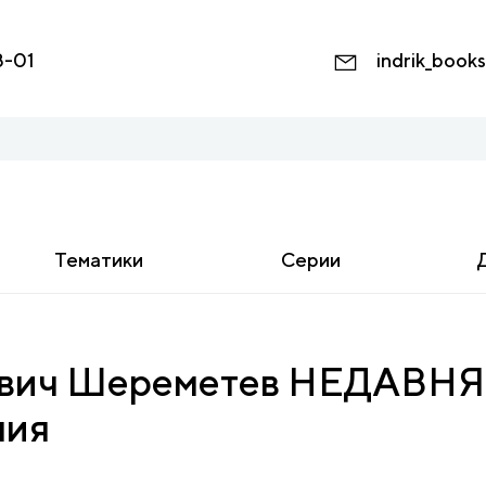
8-01
indrik_book
Тематики
Серии
иевич Шереметев НЕДАВ
ния