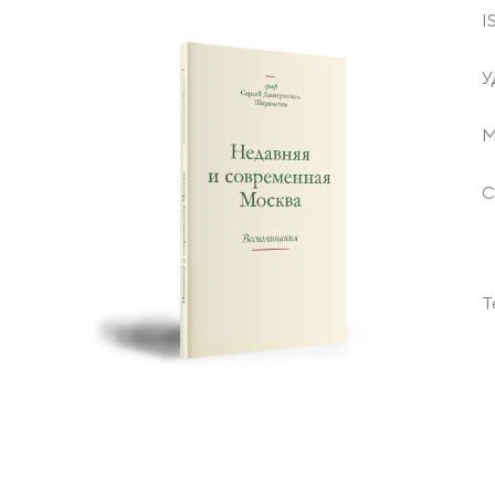
I
У
М
С
Т