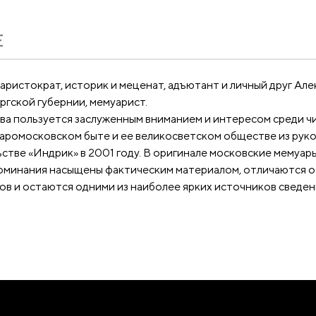
Е
 аристократ, историк и меценат, адъютант и личный друг Ал
ргской губернии, мемуарист.
ва пользуется заслуженным вниманием и интересом среди ч
таромосковском быте и ее великосветском обществе из рук
тве «Индрик» в 2001 году. В оригинале московские мемуары
поминания насыщены фактическим материалом, отличаются 
в и остаются одними из наиболее ярких источников сведен