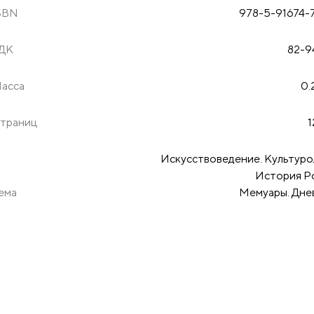
SBN
978-5-91674-
ДК
82-94
асса
0.
траниц
1
Искусствоведение. Культуро
История Р
ема
Мемуары. Дне