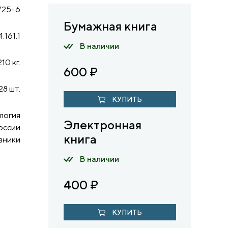
725-6
Бумажная книга
.161.1
В наличии
210 кг.
600
₽
28 шт.
КУПИТЬ
логия
Электронная
оссии
книга
вники
В наличии
400
₽
КУПИТЬ