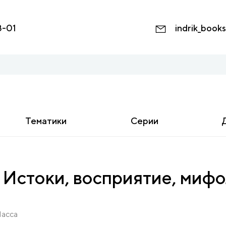
8-01
indrik_book
Тематики
Серии
 Истоки, восприятие, миф
асса