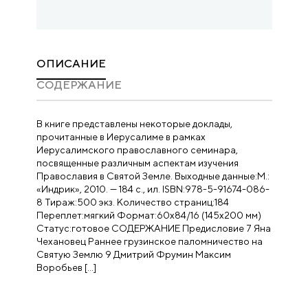
ОПИСАНИЕ
CОДЕРЖАНИЕ
В книге представлены некоторые доклады,
прочитанные в Иерусалиме в рамках
Иерусалимского православного семинара,
посвященные различным аспектам изучения
Православия в Святой Земле. Выходные данные:М.:
«Индрик», 2010. — 184 с., ил. ISBN:978-5-91674-086-
8 Тираж:500 экз. Количество страниц:184
Переплет:мягкий Формат:60х84/16 (145х200 мм)
Статус:готовое СОДЕРЖАНИЕ Предисловие 7 Яна
Чехановец Раннее грузинское паломничество на
Святую Землю 9 Дмитрий Фрумин Максим
Воробьев […]