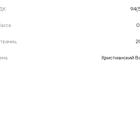
ДК
94(
асса
0
траниц
2
ема
Христианский В