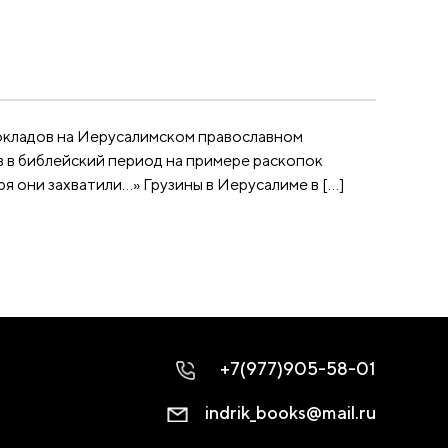
окладов на Иерусалимском православном
 в библейский период на примере раскопок
 они захватили…» Грузины в Иерусалиме в […]
+7(977)905-58-01
indrik_books@mail.ru