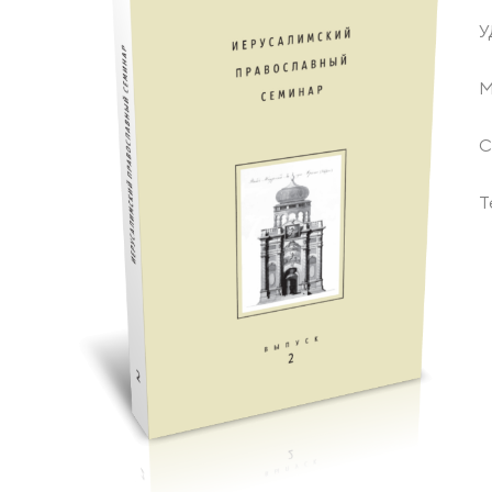
У
М
С
Т