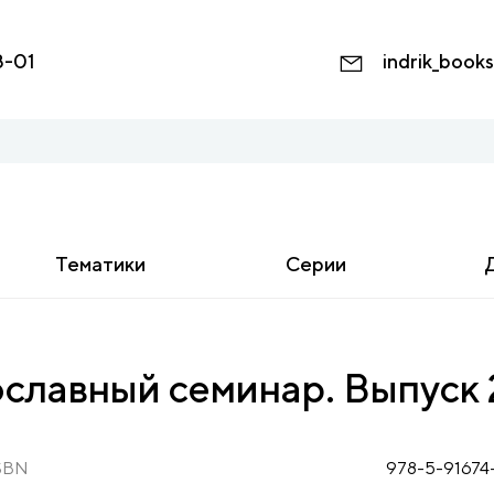
8-01
indrik_book
Тематики
Серии
славный семинар. Выпуск 
SBN
978-5-91674-