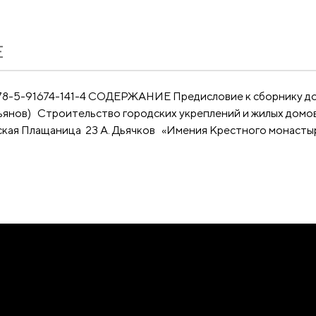
Е
N:978-5-91674-141-4 СОДЕРЖАНИЕ Предисловие к сборнику д
ьянов) Строительство городских укреплений и жилых домов
ская Плащаница 23 А. Дьячков «Имения Крестного монастыря