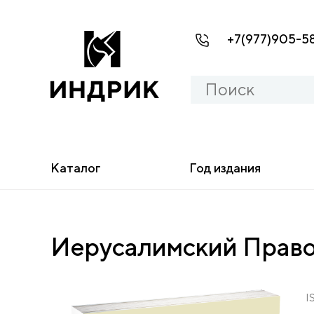
+7(977)905-5
Каталог
Год издания
Иерусалимский Право
I