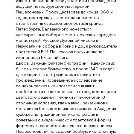
известной иконописной династии и произведений
ведущей петербургской мастерской
Пешехоновых. Просуществовав до конца 1880-х
годов, мастерская выполнила множество
ответственных заказов: иконостасы храмов
Петербурга, Валаамского монастыря,
кафедральных соборов многих русских городов и
монастырей, Русской Духовной миссии в
Иерусалиме, собора в Токио и др., а руководитель
мастерской В.М. Пешехонов получил звание
иконописца Высочайшего
Двора. Важным фактом биографии Пешехоновых
было их старообрядчество, а после 1840-х годов –
единоверие, что отразилось в стилистике
произведений. Проведенное исследование
пешехоновских икон позволило выявить
особенности пешехоновского стиля, композиции,
цветового решения, техники и технологии. В
столичных условиях, где на вкусы заказчиков и
молящихся большое влияние оказывала Академия
художеств, традиционная иконография в
сочетании с академической трактовкой формы
формирует своеобразие пешехоновских писем.
Пешехоновы лично создали особую иконописную