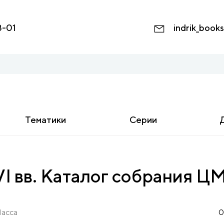
8-01
indrik_book
Тематики
Серии
 вв. Каталог собрания ЦМ
асса
0