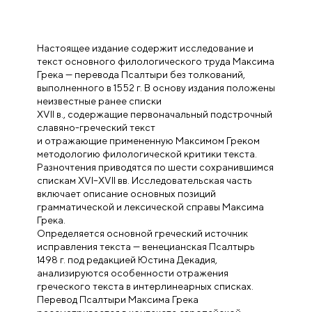
Настоящее издание содержит исследование и
текст основного филологического труда Максима
Грека — перевода Псалтыри без толкований,
выполненного в 1552 г. В основу издания положены
неизвестные ранее списки
XVII в., содержащие первоначальный подстрочный
славяно-греческий текст
и отражающие примененную Максимом Греком
методологию филологической критики текста.
Разночтения приводятся по шести сохранившимся
спискам XVI–XVII вв. Исследовательская часть
включает описание основных позиций
грамматической и лексической справы Максима
Грека.
Определяется основной греческий источник
исправления текста — венецианская Псалтырь
1498 г. под редакцией Юстина Декадия,
анализируются особенности отражения
греческого текста в интерлинеарных списках.
Перевод Псалтыри Максима Грека