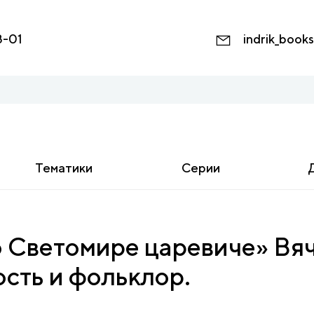
8-01
indrik_book
Тематики
Серии
 Светомире царевиче» Вяч.
сть и фольклор.