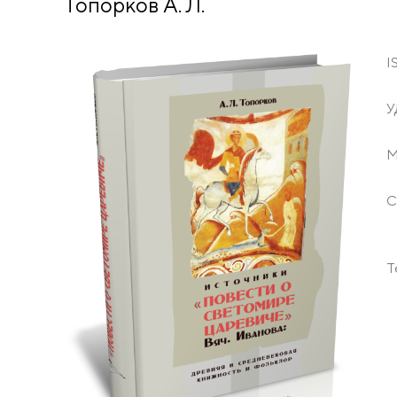
Топорков А. Л.
I
У
М
С
Т