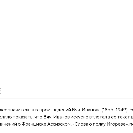
Е
ее значительных произведений Вяч. Иванова (1866–1949), с
ло показать, что Вяч. Иванов искусно вплетал в ее текст ц
инений о Франциске Ассизском, «Слова о полку Игореве», по