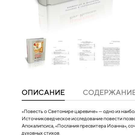
ОПИСАНИЕ
CОДЕРЖАНИ
«Повесть о Светомире царевиче» — одно из наибол
Источниковедческое исследование повести позволи
Апокалипсиса, «Послания пресвитера Иоанна», соч
духовных стихов.