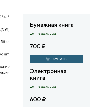
234-3
Бумажная книга
1.(091)
В наличии
.58 кг.
700
₽
96 шт.
КУПИТЬ
дение
Электронная
рафия
книга
В наличии
600
₽