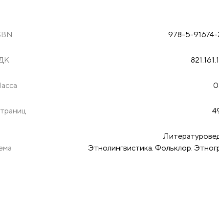
SBN
978-5-91674-
ДК
821.161.
асса
0
траниц
4
Литературове
ема
Этнолингвистика. Фольклор. Этног