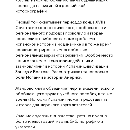
коллективной историей Испании с древнейших
времен до наших дней в российской
историографии.
Первый том охватывает период до конца XVII в.
Сочетание хронологического, проблемного и
регионального подходов позволило авторам
проследить наиболее важные проблемы
испанской истории в их динамике и в то же время
продемонстрировать многообразие
региональных вариантов развития. Особое место
в книге занимает тема взаимодействия и
взаимовлияния в истории Испании цивилизаций
Запада и Востока. Рассматриваются вопросы о
роли Испании в истории Америки.
Жанрово книга объединяет черты академического
обобщающего труда и учебного пособия, в то же
время «История Испании» может представлять
интерес для широкого круга читателей.
Издание содержит множество цветных и черно-
белых иллюстраций, карты, библиографию и
указатели.