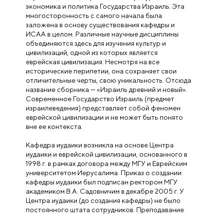
экономика и политика Государства Израиль. Эта
многосторонность с самого начала была
заложена в основу существования кафедры и
ИСАА в целом. Различные научные дисциплины
объединяются здесь для изучения культур и
цивилизаций, одной из которых является
еврейская цивилизация. Несмотря на все
исторические перипетии, она сохраняет свои
отличительные черты, свою уникальность. Отсюда
название сборника — «Израиль древний и новый».
Современное Государство Израиль (предмет
израилеведения) представляет собой феномен
еврейской цивилизации и не может быть понято
вне ее контекста.
Кафедра иудаики возникла на основе Центра
иудаики и еврейской цивилизации, основанного в
1998 г. в рамках договора между МГУ и Еврейским
университетом Иерусалима. Приказ о создании
кафедры иудаики был подписан ректором МГУ
академиком В.А. Садовничим в декабре 2005 г. У
Центра иудаики (до создания кафедры) не было
постоянного штата сотрудников. Преподавание