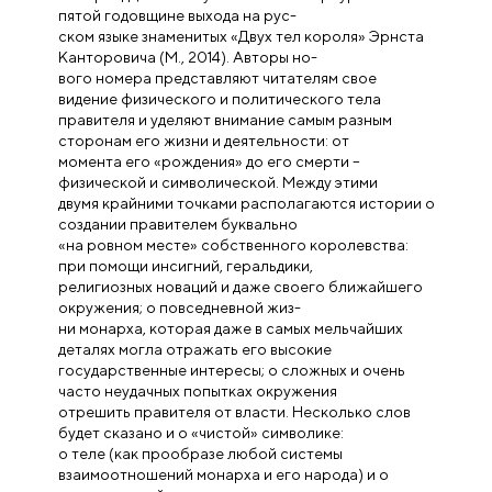
пятой годовщине выхода на рус-
ском языке знаменитых «Двух тел короля» Эрнста
Канторовича (М., 2014). Авторы но-
вого номера представляют читателям свое
видение физического и политического тела
правителя и уделяют внимание самым разным
сторонам его жизни и деятельности: от
момента его «рождения» до его смерти –
физической и символической. Между этими
двумя крайними точками располагаются истории о
создании правителем буквально
«на ровном месте» собственного королевства:
при помощи инсигний, геральдики,
религиозных новаций и даже своего ближайшего
окружения; о повседневной жиз-
ни монарха, которая даже в самых мельчайших
деталях могла отражать его высокие
государственные интересы; о сложных и очень
часто неудачных попытках окружения
отрешить правителя от власти. Несколько слов
будет сказано и о «чистой» символике:
о теле (как прообразе любой системы
взаимоотношений монарха и его народа) и о